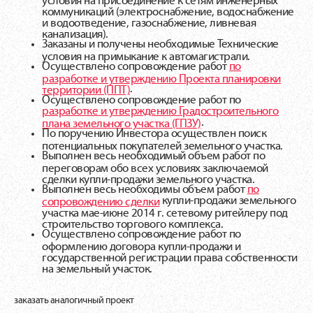
коммуникаций (электроснабжение, водоснабжение
и водоотведение, газоснабжение, ливневая
канализация).
Заказаны и получены необходимые Технические
условия на примыкание к автомагистрали.
Осуществлено сопровождение работ
по
разработке и утверждению Проекта планировки
.
территории (ППТ)
Осуществлено сопровождение работ по
разработке и утверждению Градостроительного
.
плана земельного участка (ГПЗУ)
По поручению Инвестора осуществлен поиск
потенциальных покупателей земельного участка.
Выполнен весь необходимый объем работ по
переговорам обо всех условиях заключаемой
сделки купли-продажи земельного участка.
Выполнен весь необходимы объем работ
по
купли-продажи земельного
сопровождению сделки
участка мае-июне 2014 г. сетевому ритейлеру под
строительство торгового комплекса.
Осуществлено сопровождение работ по
оформлению договора купли-продажи и
государственной регистрации права собственности
на земельный участок.
заказать аналогичный проект